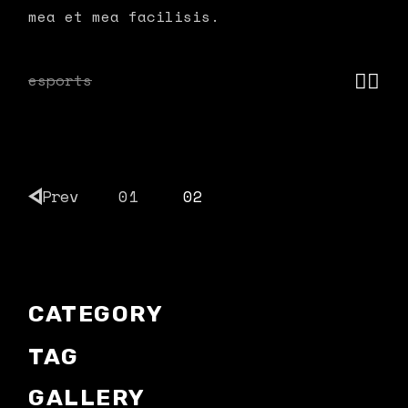
mea et mea facilisis.
esports
POSTS
Prev
01
02
PAGINATION
CATEGORY
TAG
GALLERY