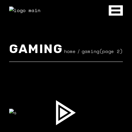
Skip
to
the
content
GAMING
home
gaming
(page 2)