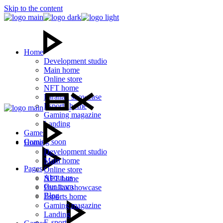
Skip to the content
Home
Development studio
Main home
Online store
NFT home
Parallax showcase
Esports home
Gaming magazine
Landing
Games
Coming soon
Home
Development studio
Main home
Pages
Online store
About us
NFT home
Our team
Parallax showcase
Blog
Esports home
Gaming magazine
Landing
E-sport