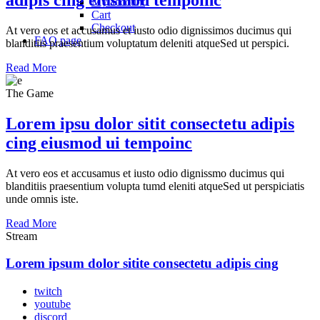
My account
Cart
Checkout
At vero eos et accusamus et iusto odio dignissimos ducimus qui
FAQ page
blanditiis praesentium voluptatum deleniti atqueSed ut perspici.
Read More
The Game
Lorem ipsu dolor sitit consectetu adipis
cing eiusmod ui tempoinc
At vero eos et accusamus et iusto odio dignissmo ducimus qui
blanditiis praesentium volupta tumd eleniti atqueSed ut perspiciatis
unde omnis iste.
Read More
Stream
Lorem ipsum dolor sitite consectetu adipis cing
twitch
youtube
discord