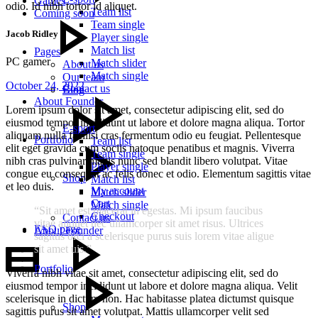
Games
odio. Id nibh tortor id aliquet.
Team list
Coming soon
Team single
Jacob Ridley
Player single
Match list
Pages
PC gamer
Match slider
About us
Match single
Our team
October 24, 2022
Contact us
Blog
About Founder
Lorem ipsum dolor sit amet, consectetur adipiscing elit, sed do
eiusmod tempor incididunt ut labore et dolore magna aliqua. Tortor
E-sport
aliquam nulla facilisi cras fermentum odio eu feugiat. Pellentesque
Portfolio
Team list
elit eget gravida cum sociis natoque penatibus et magnis. Viverra
Team single
nibh cras pulvinar mattis nunc sed blandit libero volutpat. Vitae
Player single
congue eu consequat ac felis donec et odio. Elementum sagittis vitae
Shop
Match list
et leo duis.
My account
Match slider
Cart
Match single
“Sit amet est placerat in egestas. Mi ipsum faucibus
Checkout
Contact us
vitae aliquet nec ullamcorper sit amet risus. Ultrices
FAQ page
About Founder
sagittis orci a scelerisque purus suis lorem vitae aligue
sit amet uis.”
Portfolio
Viverra nibh vitae sit amet, consectetur adipiscing elit, sed do
eiusmod tempor incididunt ut labore et dolore magna aliqua. Velit
scelerisque in dictum non. Hac habitasse platea dictumst quisque
Shop
sagittis purus sit amet volutpat. Mattis ullamcorper velit sed