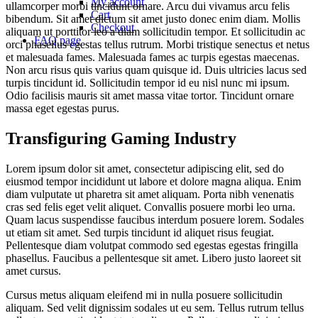
My account
ullamcorper morbi tincidunt ornare. Arcu dui vivamus arcu felis
Cart
bibendum. Sit amet dictum sit amet justo donec enim diam. Mollis
Checkout
aliquam ut porttitor leo a diam sollicitudin tempor. Et sollicitudin ac
FAQ page
orci phasellus egestas tellus rutrum. Morbi tristique senectus et netus
et malesuada fames. Malesuada fames ac turpis egestas maecenas.
Non arcu risus quis varius quam quisque id. Duis ultricies lacus sed
turpis tincidunt id. Sollicitudin tempor id eu nisl nunc mi ipsum.
Odio facilisis mauris sit amet massa vitae tortor. Tincidunt ornare
massa eget egestas purus.
Transfiguring Gaming Industry
Lorem ipsum dolor sit amet, consectetur adipiscing elit, sed do
eiusmod tempor incididunt ut labore et dolore magna aliqua. Enim
diam vulputate ut pharetra sit amet aliquam. Porta nibh venenatis
cras sed felis eget velit aliquet. Convallis posuere morbi leo urna.
Quam lacus suspendisse faucibus interdum posuere lorem. Sodales
ut etiam sit amet. Sed turpis tincidunt id aliquet risus feugiat.
Pellentesque diam volutpat commodo sed egestas egestas fringilla
phasellus. Faucibus a pellentesque sit amet. Libero justo laoreet sit
amet cursus.
Cursus metus aliquam eleifend mi in nulla posuere sollicitudin
aliquam. Sed velit dignissim sodales ut eu sem. Tellus rutrum tellus