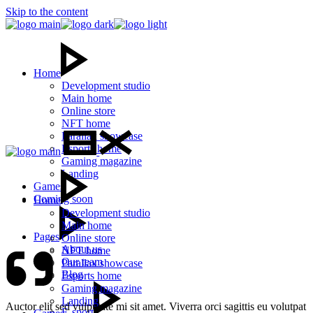
Skip to the content
Home
Development studio
Main home
Online store
NFT home
Parallax showcase
Esports home
Gaming magazine
Landing
Games
Coming soon
Home
Development studio
Main home
Pages
Online store
About us
NFT home
Our team
Parallax showcase
Blog
Esports home
Gaming magazine
Landing
Auctor elit sed vulputate mi sit amet. Viverra orci sagittis eu volutpat
E-sport