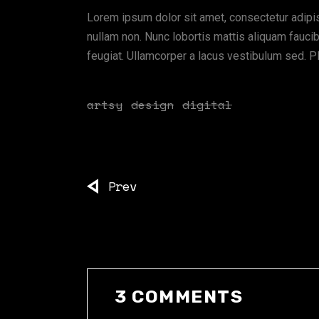
Lorem ipsum dolor sit amet, consectetur adipis
nullam non. Nunc lobortis mattis aliquam fau
feugiat. Ullamcorper a lacus vestibulum sed. Pla
artsy
design
digital
Prev
3 COMMENTS