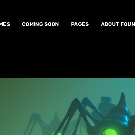
MES
COMING SOON
PAGES
ABOUT FOU
 studio
About us
Our team
e
Blog
E-sport
owcase
Contact us
e
zine