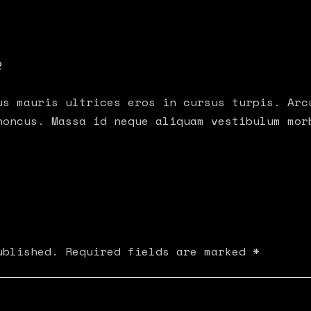
G
2
us mauris ultrices eros in cursus turpis. Arc
honcus. Massa id neque aliquam vestibulum mor
.
ublished.
Required fields are marked
*