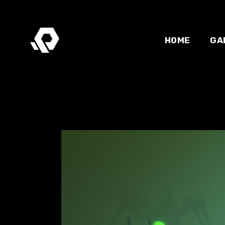
HOME
GA
Development
Main home
Online stor
NFT home
Parallax sh
Esports hom
Gaming maga