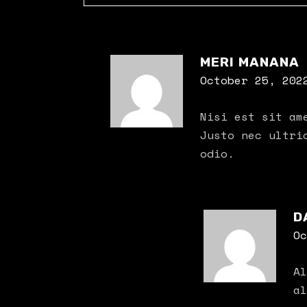
MERI MANANA
October 25, 202
Nisi est sit am
Justo nec ultri
odio.
D
Oc
Al
al