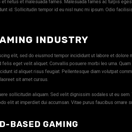
us et netus et malesuada fames. Malesuada fames ac turpis ege
dunt id. Sollicitudin tempor id eu nisl nunc mi ipsum. Odio facilis
AMING INDUSTRY
cing elit, sed do eiusmod tempor incididunt ut labore et dolore 
d felis eget velit aliquet. Convallis posuere morbi leo urna. Q
incidunt id aliquet risus feugiat. Pellentesque diam volutpat com
laoreet sit amet cursus.
re sollicitudin aliquam. Sed velit dignissim sodales ut eu sem. 
do elit at imperdiet dui accumsan. Vitae purus faucibus ornare 
D-BASED GAMING